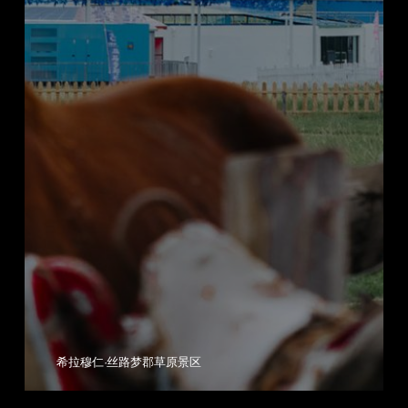
希拉穆仁·丝路梦郡草原景区