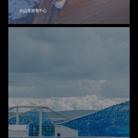
火山里游客中心
希
拉
穆
仁
·
丝
路
梦
郡
草
原
景
区