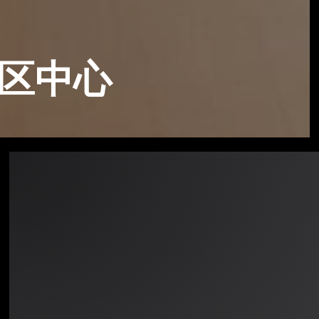
区中心
火
山
天
火
台
艺
术
装
置