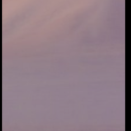
火
山
里
·
到
达
者
酒
店