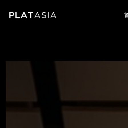
Skip
to
main
content
北
京
森
与
天
成
社
区
中