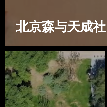
北京森与天成社
记
忆
中
家
园
公
园