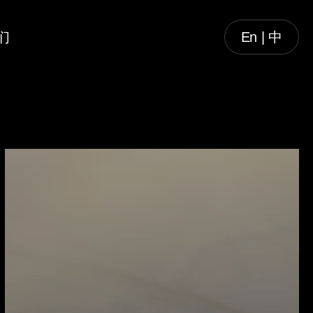
们
En | 中
火
山
里
游
客
中
心