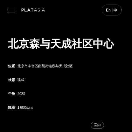
Skip
to
Menu
En | 中
main
content
北京森与天成社区中心
位置
北京市丰台区南苑街道森与天成社区
状态
建成
年份
2025
规模
1,600sqm
室内