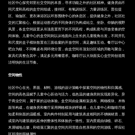
社区中心探究邻里社交空间的本质，寻求功能之外的社区精神。健身房由不
同尺度和高程的盒空间组成，接待区、有氧训练区、力量训练区、普拉提
区、瑜伽区、更衣淋浴区以环形围绕中心的休息区，提供健身之外，社区社
交的汇聚核心。根据运动形式的不同身体行为构成站立、坐卧、仰躺的视野
风景，各盒空间设置从吊顶悬置而下的不同高程，构成私密与开放变奏的空
间体验。儿童中心的盒空间则以从地面向上生长的儿童视角出发，不同开孔
和尺度的盒子模块散置在三面临窗的开放空间，满足趣味互动。餐厅以中心
吧台为核，不同餐桌布局环绕分置，由盒空间吊顶划分区域的开敞与聚合，
家具灯具整合其中，满足多元用餐需求。咖啡厅以大块面实心盒空间创造简
洁明快的生活节奏。
空间物性
社区中心在光、界面、材料、游线的设计策略中探索空间的物性和归属感。
空间的高色温赋予儿童中心跃动与活力，低色温的健身房则实现差异化、异
于商业空间，属于家的运动体验。盒空间由金属框架及布、网格模块、木饰
面等构成，在健身房和餐厅采用网格模块的呼吸感，在儿童中心和咖啡厅感
知柔和块面的温暖感。室内构件特别延用与建筑表皮相同的不锈钢材质，形
成室内与建筑彼此延伸的整体性和体验的一致性。室内景观由绿植、碎石、
木屑铺地点缀，和错落汇聚的盒空间共同营造自然亲和的空间游线，呼应社
区环境的园林属性。