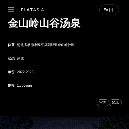
Skip
to
Menu
En | 中
main
金山岭山谷汤泉
content
位置
河北省承德市滦平县阿那亚金山岭社区
状态
建成
年份
2022-2023
规模
1,500sqm
室内
景观