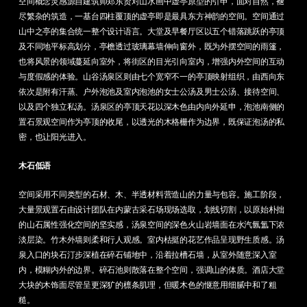
空间概念灵感源自建筑师郑东贤对山水画中虚亭原型的引申，面对自然，褪
尽繁杂的筑造，一基台四柱覆顶的虚亭即是最具东方神韵的空间。空间通过
山中之亭的集合统一整个设计语言。大堂及早餐厅区以五个错落跳跃的亭顶
及不同地平标高划分，亭檐透过玻璃幕墙伸向窗外，既为外摆空间的雨篷，
也将风景的领域蔓延向室外，将街区的目光引向室内，增强内外空间的互动
与度假感的体验。山谷汤泉区则由七个宽窄不一的亭顶映射组织，由西向东
依次是附有汗蒸、户外泡池及室内泡池的女士公汤及男士公汤、接待空间、
以及四个独立私汤。汤泉区的亭顶天花以深木色由内向外延申，泡池南侧的
置石景观空间作为亭顶的收尾，以透光的木格栅作为边界，既保证泡汤的私
密，也让阳光进入。
木石低语
空间采用不同类型的石材、木、半透材料营造山的力量与包容。施工阶段，
大量景观置石由设计团队在内蒙古采石场现场选取，划线切割，以原始朴拙
的山石属性强化空间的坚实感，汤泉空间的深色火山岩墙面在水汽氤氲下浓
淡层染。竹木外墙则柔和行人观感。室内枯挺的花艺作品呈现野生质感。汤
泉入口的块石汀步深植在碎石铺地中，沿着拉槽石墙，从室外随意深入室
内，模糊内外的边界。碎石池则散落在整个空间，强调山的体质。酒店大堂
大块的木饰面尽管呈更深犷的檩条肌理，但暖木色的惬意用细腻中和了粗
糙。