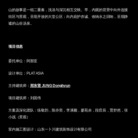
山的故事是一组二重奏，浅淡与深沉相互交映。亭，内观的背景中向外连接
街区与景观，呈现开放的大堂公区；向内庇护赤诚、收纳水之回响，呈现静
谧的山谷汤泉。
项目信息
委托单位：阿那亚
设计单位：PLAT ASIA
主持建筑师：
郑东贤 JUNG Donghyun
项目建筑师：刘国伟
方案及深化团队：练敬韵，陈亦奕，李满颖，廖苑余，段弈辰，贾舒然，张
小战（景观）
室内施工图设计：山东一卜川建筑装饰设计有限公司