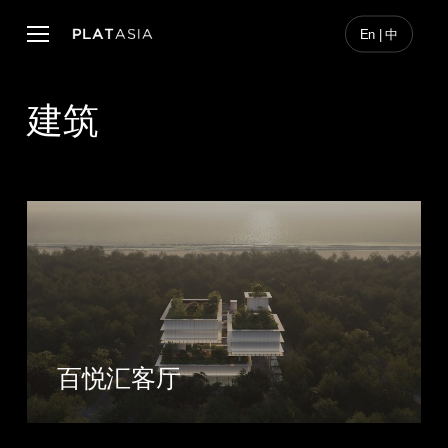
Skip
to
Menu
En | 中
main
content
建筑
百悦汇客厅