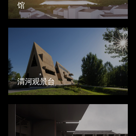
馆
渭河观景台