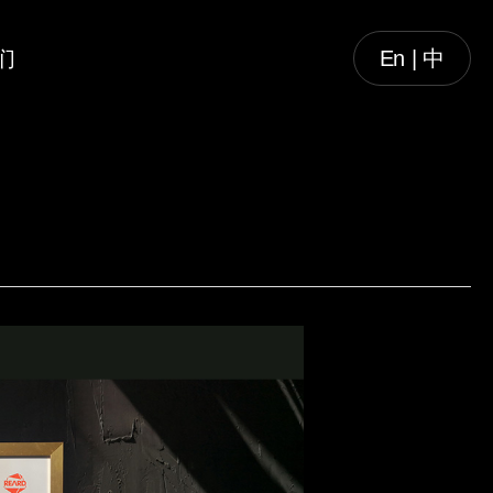
们
En | 中