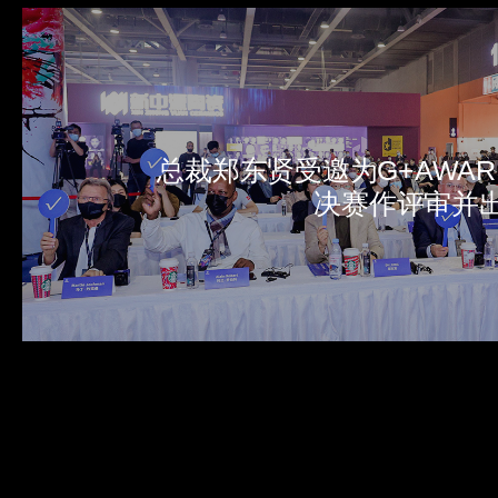
总裁郑东贤受邀为G+AWAR
决赛作评审并