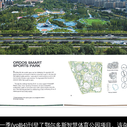
一季(vol84)刊登了
鄂尔多斯智慧体育公园
项目。该