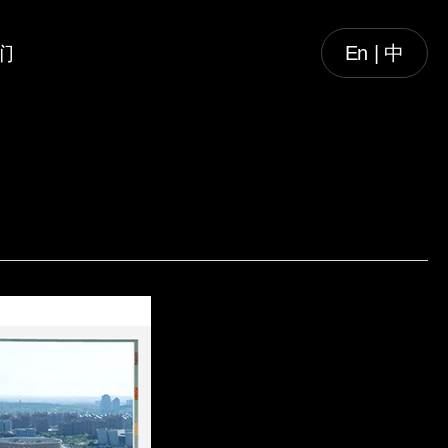
们
En | 中