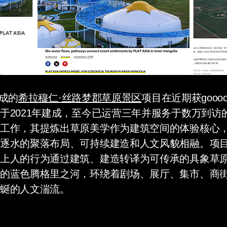
建成的
希拉穆仁·丝路梦郡草原景区
项目在近期获goooo
于2021年建成，至今已运营三年并服务于数万到访
工作，其提炼出草原美学作为建筑空间的体验核心
逐水的聚落布局、可持续建造和人文风貌相融。项
上人的行为通过建筑、建造转译为可传承的具象草
的蓝色腾格里之河，环绕着剧场、展厅、集市、商
蜒的人文湍流。