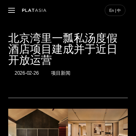
Skip
to
Menu
En | 中
main
content
北京湾里一瓢私汤度假
酒店项目建成并于近日
开放运营
2026-02-26
项目新闻