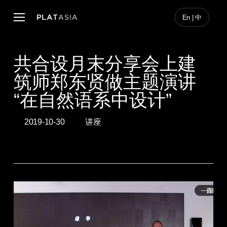
Skip
to
Menu
En | 中
main
content
共合设月末分享会上建
筑师郑东贤做主题演讲
“在自然语系中设计”
2019-10-30
讲座